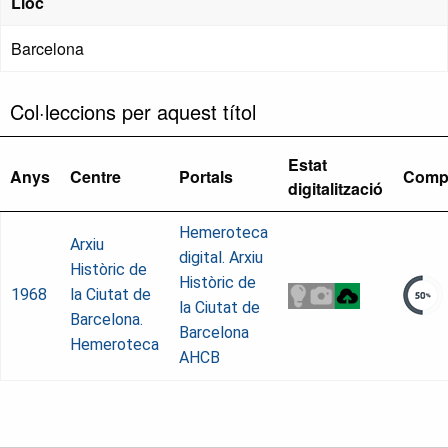
Lloc
Barcelona
Col·leccions per aquest títol
Estat
Anys
Centre
Portals
Comp
digitalització
Hemeroteca
Arxiu
digital. Arxiu
Històric de
Històric de
1968
la Ciutat de
la Ciutat de
Barcelona.
Barcelona
Hemeroteca
AHCB