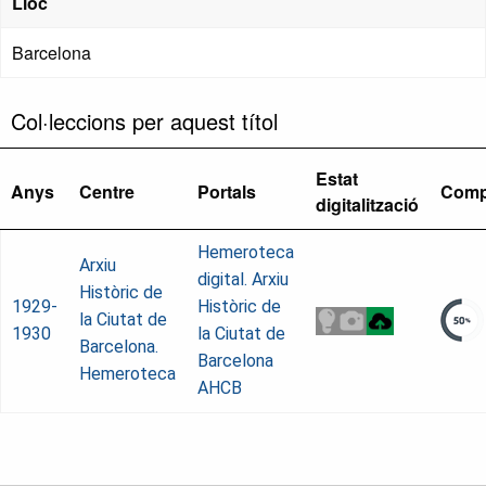
Lloc
Barcelona
Col·leccions per aquest títol
Estat
Anys
Centre
Portals
Comp
digitalització
Hemeroteca
Arxiu
digital. Arxiu
Històric de
1929-
Històric de
la Ciutat de
1930
la Ciutat de
Barcelona.
Barcelona
Hemeroteca
AHCB