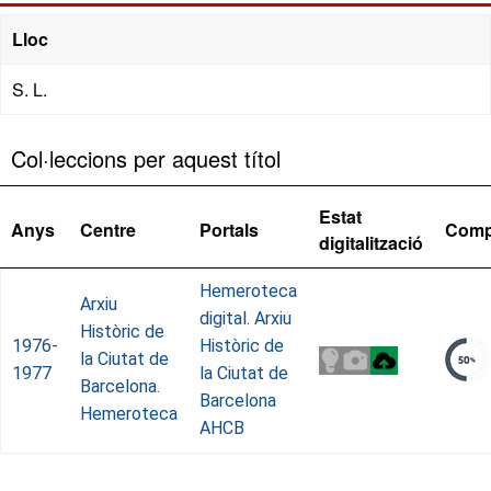
Lloc
S. L.
Col·leccions per aquest títol
Estat
Anys
Centre
Portals
Comp
digitalització
Hemeroteca
Arxiu
digital. Arxiu
Històric de
1976-
Històric de
la Ciutat de
1977
la Ciutat de
Barcelona.
Barcelona
Hemeroteca
AHCB