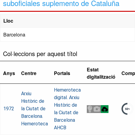
suboficiales suplemento de Cataluña
Lloc
Barcelona
Col·leccions per aquest títol
Estat
Anys
Centre
Portals
Comp
digitalització
Hemeroteca
Arxiu
digital. Arxiu
Històric de
Històric de
1972
la Ciutat de
la Ciutat de
Barcelona.
Barcelona
Hemeroteca
AHCB