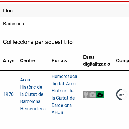
Lloc
Barcelona
Col·leccions per aquest títol
Estat
Anys
Centre
Portals
Comp
digitalització
Hemeroteca
Arxiu
digital. Arxiu
Històric de
Històric de
1970
la Ciutat de
la Ciutat de
Barcelona.
Barcelona
Hemeroteca
AHCB