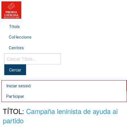
Títols
Col·leccions
Centres
Cercar
Títols...
Iniciar sessió
Participar
TÍTOL:
Campaña leninista de ayuda al
partido