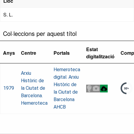
Lloc
S. L.
Col·leccions per aquest títol
Estat
Anys
Centre
Portals
Comp
digitalització
Hemeroteca
Arxiu
digital. Arxiu
Històric de
Històric de
1979
la Ciutat de
la Ciutat de
Barcelona.
Barcelona
Hemeroteca
AHCB