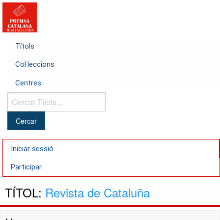
Títols
Col·leccions
Centres
Cercar
Títols...
Iniciar sessió
Participar
TÍTOL:
Revista de Cataluña