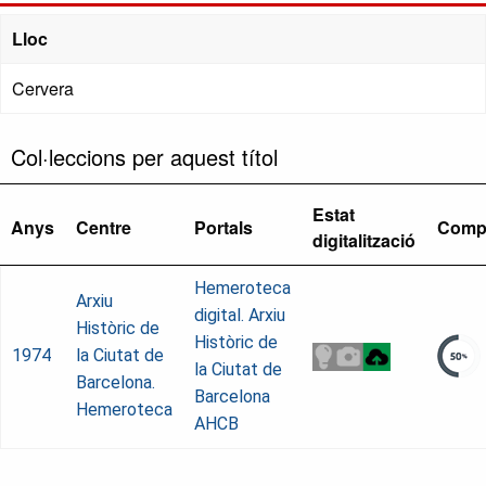
Lloc
Cervera
Col·leccions per aquest títol
Estat
Anys
Centre
Portals
Comp
digitalització
Hemeroteca
Arxiu
digital. Arxiu
Històric de
Històric de
1974
la Ciutat de
la Ciutat de
Barcelona.
Barcelona
Hemeroteca
AHCB