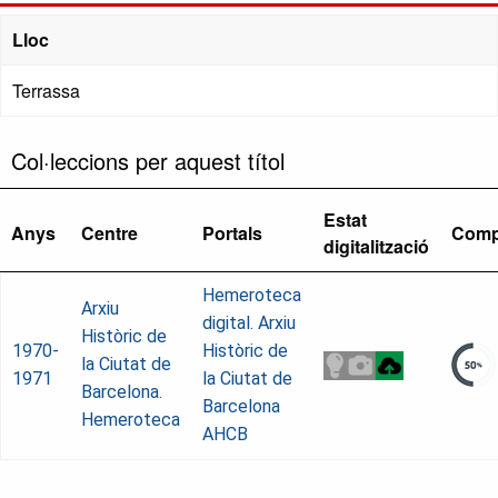
Lloc
Terrassa
Col·leccions per aquest títol
Estat
Anys
Centre
Portals
Comp
digitalització
Hemeroteca
Arxiu
digital. Arxiu
Històric de
1970-
Històric de
la Ciutat de
1971
la Ciutat de
Barcelona.
Barcelona
Hemeroteca
AHCB