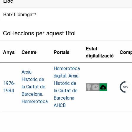
Lloc
Baix Llobregat?
Col·leccions per aquest títol
Estat
Anys
Centre
Portals
Comp
digitalització
Hemeroteca
Arxiu
digital. Arxiu
Històric de
1976-
Històric de
la Ciutat de
1984
la Ciutat de
Barcelona.
Barcelona
Hemeroteca
AHCB