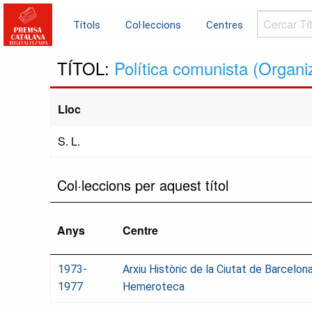
Cercar
Títols
Col·leccions
Centres
Títols...
TÍTOL:
Política comunista (Organ
Lloc
S. L.
Col·leccions per aquest títol
Anys
Centre
1973-
Arxiu Històric de la Ciutat de Barcelona
1977
Hemeroteca