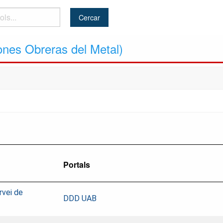
ones Obreras del Metal)
Portals
rvei de
DDD UAB