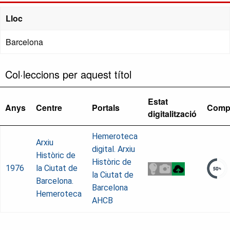
Lloc
Barcelona
Col·leccions per aquest títol
Estat
Anys
Centre
Portals
Comp
digitalització
Hemeroteca
Arxiu
digital. Arxiu
Històric de
Històric de
1976
la Ciutat de
la Ciutat de
Barcelona.
Barcelona
Hemeroteca
AHCB