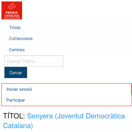
Títols
Col·leccions
Centres
Cercar
Títols...
Iniciar sessió
Participar
TÍTOL:
Senyera (Joventut Democràtica
Catalana)