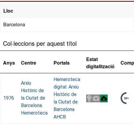
Lloc
Barcelona
Col·leccions per aquest títol
Estat
Anys
Centre
Portals
Comp
digitalització
Hemeroteca
Arxiu
digital. Arxiu
Històric de
Històric de
1976
la Ciutat de
la Ciutat de
Barcelona.
Barcelona
Hemeroteca
AHCB