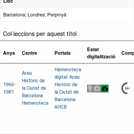
Lloc
Barcelona; Londres; Perpinyà
Col·leccions per aquest títol
Estat
Anys
Centre
Portals
Comp
digitalització
Hemeroteca
Arxiu
digital. Arxiu
Històric de
1966-
Històric de
la Ciutat de
1981
la Ciutat de
Barcelona.
Barcelona
Hemeroteca
AHCB