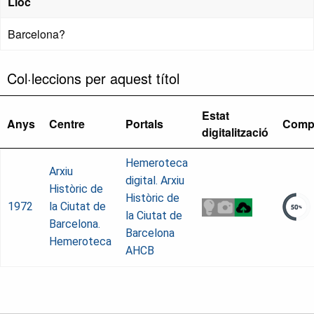
Lloc
Barcelona?
Col·leccions per aquest títol
Estat
Anys
Centre
Portals
Comp
digitalització
Hemeroteca
Arxiu
digital. Arxiu
Històric de
Històric de
1972
la Ciutat de
la Ciutat de
Barcelona.
Barcelona
Hemeroteca
AHCB