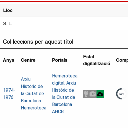
Lloc
S. L.
Col·leccions per aquest títol
Estat
Anys
Centre
Portals
Comp
digitalització
Hemeroteca
Arxiu
digital. Arxiu
Històric de
1974-
Històric de
la Ciutat de
1976
la Ciutat de
Barcelona.
Barcelona
Hemeroteca
AHCB