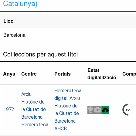
Catalunya)
Lloc
Barcelona
Col·leccions per aquest títol
Estat
Anys
Centre
Portals
Comp
digitalització
Hemeroteca
Arxiu
digital. Arxiu
Històric de
Històric de
1972
la Ciutat de
la Ciutat de
Barcelona.
Barcelona
Hemeroteca
AHCB