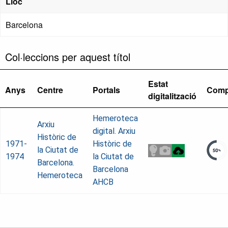
Lloc
Barcelona
Col·leccions per aquest títol
Estat
Anys
Centre
Portals
Comp
digitalització
Hemeroteca
Arxiu
digital. Arxiu
Històric de
1971-
Històric de
la Ciutat de
1974
la Ciutat de
Barcelona.
Barcelona
Hemeroteca
AHCB