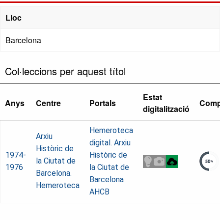
Lloc
Barcelona
Col·leccions per aquest títol
Estat
Anys
Centre
Portals
Comp
digitalització
Hemeroteca
Arxiu
digital. Arxiu
Històric de
1974-
Històric de
la Ciutat de
1976
la Ciutat de
Barcelona.
Barcelona
Hemeroteca
AHCB