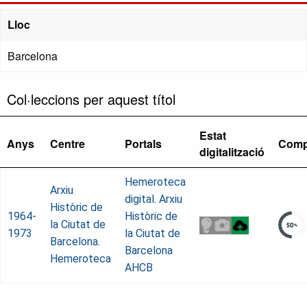
Lloc
Barcelona
Col·leccions per aquest títol
Estat
Anys
Centre
Portals
Comp
digitalització
Hemeroteca
Arxiu
digital. Arxiu
Històric de
1964-
Històric de
la Ciutat de
1973
la Ciutat de
Barcelona.
Barcelona
Hemeroteca
AHCB