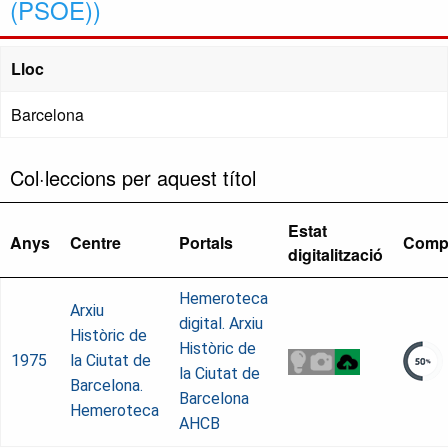
(PSOE))
Lloc
Barcelona
Col·leccions per aquest títol
Estat
Anys
Centre
Portals
Comp
digitalització
Hemeroteca
Arxiu
digital. Arxiu
Històric de
Històric de
1975
la Ciutat de
la Ciutat de
Barcelona.
Barcelona
Hemeroteca
AHCB