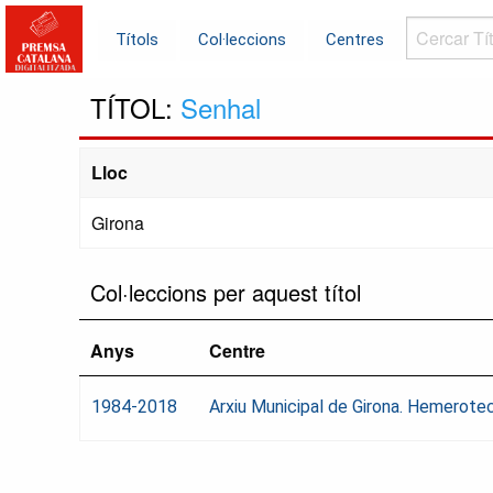
Cercar
Títols
Col·leccions
Centres
Títols...
TÍTOL:
Senhal
Lloc
Girona
Col·leccions per aquest títol
Anys
Centre
1984-2018
Arxiu Municipal de Girona. Hemerote