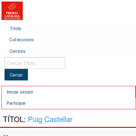
Títols
Col·leccions
Centres
Cercar
Títols...
Iniciar sessió
Participar
TÍTOL:
Puig Castellar