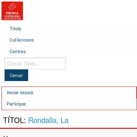
Títols
Col·leccions
Centres
Cercar
Títols...
Iniciar sessió
Participar
TÍTOL:
Rondalla, La