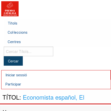
Títols
Col·leccions
Centres
Cercar
Títols...
Iniciar sessió
Participar
TÍTOL:
Economista español, El