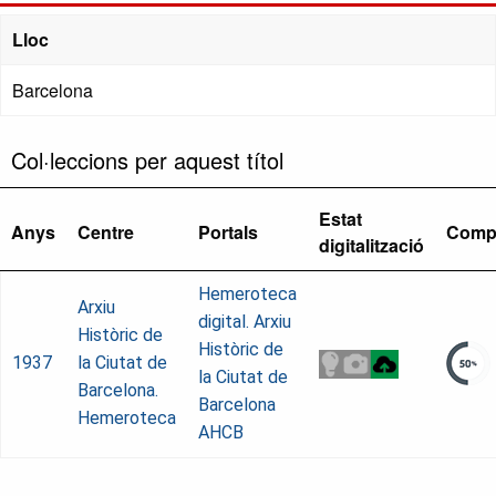
Lloc
Barcelona
Col·leccions per aquest títol
Estat
Anys
Centre
Portals
Comp
digitalització
Hemeroteca
Arxiu
digital. Arxiu
Històric de
Històric de
1937
la Ciutat de
la Ciutat de
Barcelona.
Barcelona
Hemeroteca
AHCB