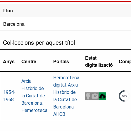
Lloc
Barcelona
Col·leccions per aquest títol
Estat
Anys
Centre
Portals
Comp
digitalització
Hemeroteca
Arxiu
digital. Arxiu
Històric de
1954-
Històric de
la Ciutat de
1968
la Ciutat de
Barcelona.
Barcelona
Hemeroteca
AHCB