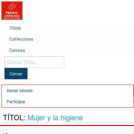
Títols
Col·leccions
Centres
Cercar
Títols...
Iniciar sessió
Participar
TÍTOL:
Mujer y la higiene