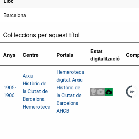
Lloc
Barcelona
Col·leccions per aquest títol
Estat
Anys
Centre
Portals
Comp
digitalització
Hemeroteca
Arxiu
digital. Arxiu
Històric de
1905-
Històric de
la Ciutat de
1906
la Ciutat de
Barcelona.
Barcelona
Hemeroteca
AHCB