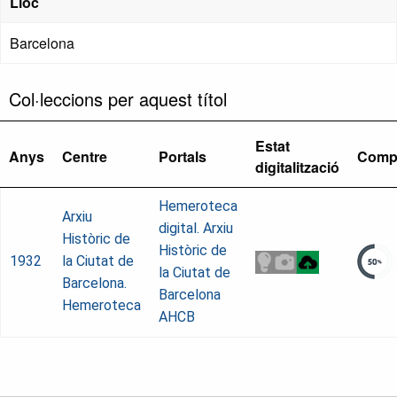
Lloc
Barcelona
Col·leccions per aquest títol
Estat
Anys
Centre
Portals
Comp
digitalització
Hemeroteca
Arxiu
digital. Arxiu
Històric de
Històric de
1932
la Ciutat de
la Ciutat de
Barcelona.
Barcelona
Hemeroteca
AHCB