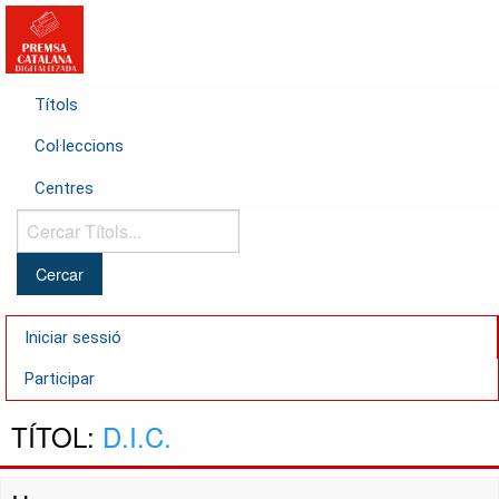
Títols
Col·leccions
Centres
Cercar
Títols...
Iniciar sessió
Participar
TÍTOL:
D.I.C.