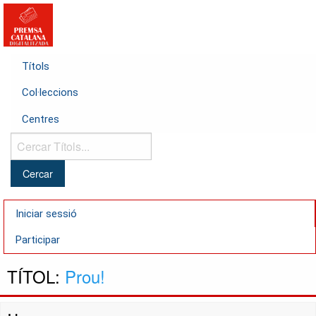
Títols
Col·leccions
Centres
Cercar
Títols...
Iniciar sessió
Participar
TÍTOL:
Prou!