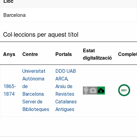
Lloc
Barcelona
Col·leccions per aquest títol
Estat
Anys
Centre
Portals
Comple
digitalització
Universitat
DDD UAB
Autònoma
ARCA,
1865-
de
Arxiu de
1874
Barcelona.
Revistes
Servei de
Catalanes
Biblioteques
Antigues