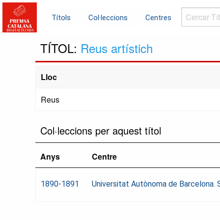
Cercar
Títols
Col·leccions
Centres
Títols...
TÍTOL:
Reus artístich
Lloc
Reus
Col·leccions per aquest títol
Anys
Centre
1890-1891
Universitat Autònoma de Barcelona. S