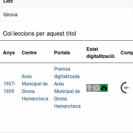
Lloc
Girona
Col·leccions per aquest títol
Estat
Anys
Centre
Portals
Comp
digitalització
Premsa
Arxiu
digitalitzada.
1937-
Municipal de
Arxiu
1939
Girona.
Municipal de
Hemeroteca
Girona.
Hemeroteca