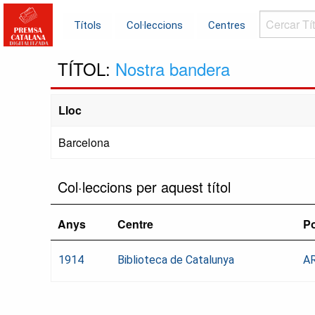
Cercar
Títols
Col·leccions
Centres
Títols...
TÍTOL:
Nostra bandera
Lloc
Barcelona
Col·leccions per aquest títol
Anys
Centre
Po
1914
Biblioteca de Catalunya
AR