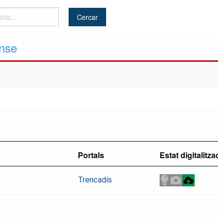
ense
Portals
Estat digitalitza
Trencadís