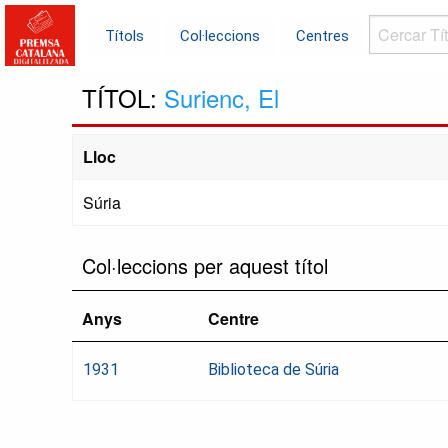
Cercar
Títols
Col·leccions
Centres
Títols...
TÍTOL:
Surienc, El
Lloc
Súria
Col·leccions per aquest títol
Anys
Centre
1931
Biblioteca de Súria