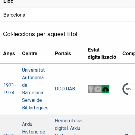
Lloc
Barcelona
Col·leccions per aquest títol
Estat
Anys
Centre
Portals
Comp
digitalització
Universitat
Autònoma
1971-
de
DDD UAB
1974
Barcelona.
Servei de
Biblioteques
Hemeroteca
Arxiu
digital. Arxiu
Històric de