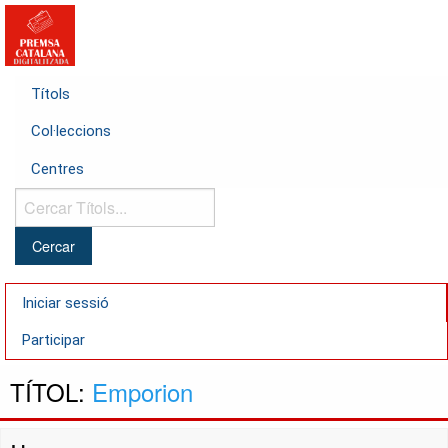
Títols
Col·leccions
Centres
Cercar
Títols...
Iniciar sessió
Participar
TÍTOL:
Emporion