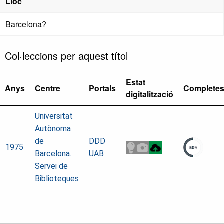
Lloc
Barcelona?
Col·leccions per aquest títol
Estat
Anys
Centre
Portals
Complete
digitalització
Universitat
Autònoma
de
DDD
1975
Barcelona.
UAB
Servei de
Biblioteques