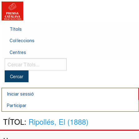
Títols
Col·leccions
Centres
Cercar
Títols...
Iniciar sessió
Participar
TÍTOL:
Ripollés, El (1888)