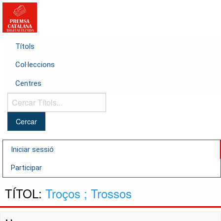
Títols
Col·leccions
Centres
Cercar
Títols...
Iniciar sessió
Participar
TÍTOL:
Troços ; Trossos