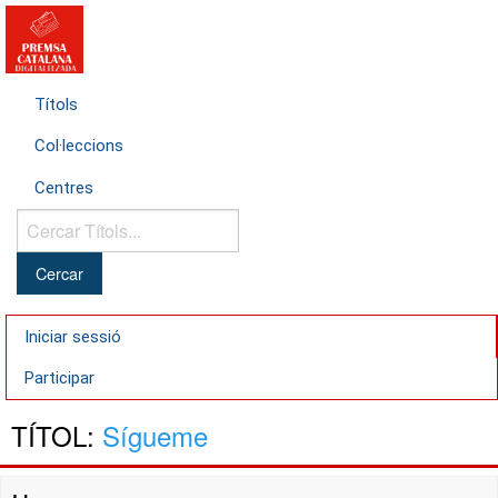
Títols
Col·leccions
Centres
Cercar
Títols...
Iniciar sessió
Participar
TÍTOL:
Sígueme