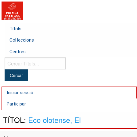
Títols
Col·leccions
Centres
Cercar
Títols...
Iniciar sessió
Participar
TÍTOL:
Eco olotense, El