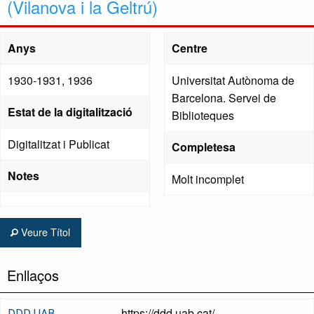
(Vilanova i la Geltrú)
Anys
Centre
1930-1931, 1936
Universitat Autònoma de
Barcelona. Servei de
Estat de la digitalització
Biblioteques
Digitalitzat i Publicat
Completesa
Notes
Molt incomplet
Veure Títol
Enllaços
https://ddd.uab.cat/
DDD UAB