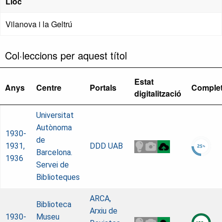
Lloc
Vilanova i la Geltrú
Col·leccions per aquest títol
Estat
Anys
Centre
Portals
Comple
digitalització
Universitat
Autònoma
1930-
de
1931,
DDD UAB
Barcelona.
1936
Servei de
Biblioteques
ARCA,
Biblioteca
Arxiu de
1930-
Museu