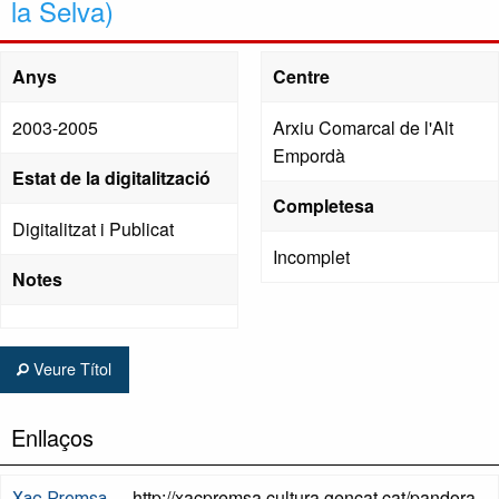
la Selva)
Anys
Centre
2003-2005
Arxiu Comarcal de l'Alt
Empordà
Estat de la digitalització
Completesa
Digitalitzat i Publicat
Incomplet
Notes
Veure Títol
Enllaços
http://xacpremsa.cultura.gencat.cat/pandora
Xac Premsa