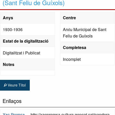
(Sant Feliu de Guíxols)
Anys
Centre
1930-1936
Arxiu Municipal de Sant
Feliu de Guíxols
Estat de la digitalització
Completesa
Digitalitzat i Publicat
Incomplet
Notes
Veure Títol
Enllaços
http://xacpremsa.cultura.gencat.cat/pandora
Xac Premsa