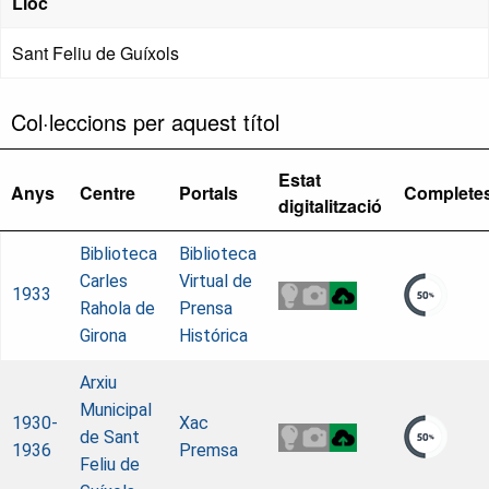
Lloc
Sant Feliu de Guíxols
Col·leccions per aquest títol
Estat
Anys
Centre
Portals
Complete
digitalització
Biblioteca
Biblioteca
Carles
Virtual de
1933
Rahola de
Prensa
Girona
Histórica
Arxiu
Municipal
1930-
Xac
de Sant
1936
Premsa
Feliu de